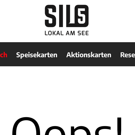
sch
Speisekarten
Aktionskarten
Rese
Oops!